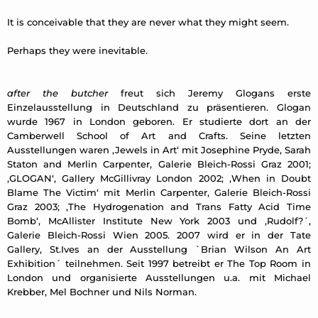
It is conceivable that they are never what they might seem.
Perhaps they were inevitable.
after the butcher
freut sich Jeremy Glogans erste
Einzelausstellung in Deutschland zu präsentieren. Glogan
wurde 1967 in London geboren. Er studierte dort an der
Camberwell School of Art and Crafts. Seine letzten
Ausstellungen waren ‚Jewels in Art‘ mit Josephine Pryde, Sarah
Staton and Merlin Carpenter, Galerie Bleich-Rossi Graz 2001;
‚GLOGAN‘, Gallery McGillivray London 2002; ‚When in Doubt
Blame The Victim‘ mit Merlin Carpenter, Galerie Bleich-Rossi
Graz 2003; ‚The Hydrogenation and Trans Fatty Acid Time
Bomb‘, McAllister Institute New York 2003 und ‚Rudolf?´,
Galerie Bleich-Rossi Wien 2005. 2007 wird er in der Tate
Gallery, St.Ives an der Ausstellung `Brian Wilson An Art
Exhibition´ teilnehmen. Seit 1997 betreibt er The Top Room in
London und organisierte Ausstellungen u.a. mit Michael
Krebber, Mel Bochner und Nils Norman.