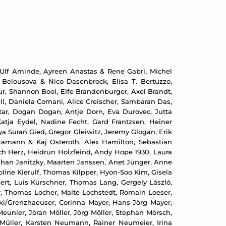
 Ulf Aminde, Ayreen Anastas & Rene Gabri, Michel
 Belousova & Nico Dasenbrock, Elisa T. Bertuzzo,
ur, Shannon Bool, Elfe Brandenburger, Axel Brandt,
ll, Daniela Comani, Alice Creischer, Sambaran Das,
tar, Dogan Dogan, Antje Dorn, Eva Durovec, Jutta
atja Eydel, Nadine Fecht, Gard Frantzsen, Heiner
ya Suran Gied, Gregor Gleiwitz, Jeremy Glogan, Erik
Hamann & Kaj Osteroth, Alex Hamilton, Sebastian
ch Herz, Heidrun Holzfeind, Andy Hope 1930, Laura
phan Janitzky, Maarten Janssen, Anet Jünger, Anne
ine Kierulf, Thomas Kilpper, Hyon-Soo Kim, Gisela
übert, Luis Kürschner, Thomas Lang, Gergely László,
er, Thomas Locher, Malte Lochstedt, Romain Loeser,
ki/Grenzhaeuser, Corinna Mayer, Hans-Jörg Mayer,
Meunier, Jöran Möller, Jörg Möller, Stephan Mörsch,
Müller, Karsten Neumann, Rainer Neumeier, Irina