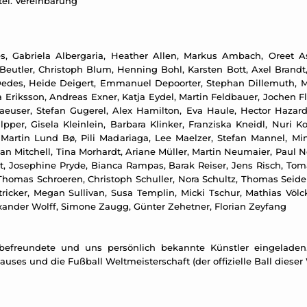
 tel. Vereinbarung
, Gabriela Albergaria, Heather Allen, Markus Ambach, Oreet Ash
eutler, Christoph Blum, Henning Bohl, Karsten Bott, Axel Brandt,
edes, Heide Deigert, Emmanuel Depoorter, Stephan Dillemuth, Me
Eriksson, Andreas Exner, Katja Eydel, Martin Feldbauer, Jochen Flin
aeuser, Stefan Gugerel, Alex Hamilton, Eva Haule, Hector Hazar
per, Gisela Kleinlein, Barbara Klinker, Franziska Kneidl, Nuri Ko
 Martin Lund Bø, Pili Madariaga, Lee Maelzer, Stefan Mannel, M
Dan Mitchell, Tina Morhardt, Ariane Müller, Martin Neumaier, Paul
ost, Josephine Pryde, Bianca Rampas, Barak Reiser, Jens Risch, Tom
Thomas Schroeren, Christoph Schuller, Nora Schultz, Thomas Seidem
d Stricker, Megan Sullivan, Susa Templin, Micki Tschur, Mathias Vö
xander Wolff, Simone Zaugg, Günter Zehetner, Florian Zeyfang
 befreundete und uns persönlich bekannte Künstler eingeladen.
uses und die Fußball Weltmeisterschaft (der offizielle Ball dieser 