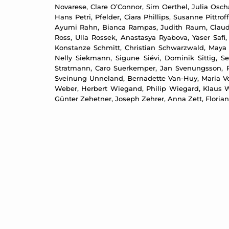
Novarese, Clare O’Connor, Sim Oerthel, Julia Oscha
Hans Petri, Pfelder, Ciara Phillips, Susanne Pittr
Ayumi Rahn, Bianca Rampas, Judith Raum, Claudia
Ross, Ulla Rossek, Anastasya Ryabova, Yaser Safi
Konstanze Schmitt, Christian Schwarzwald, Maya 
Nelly Siekmann, Sigune Siévi, Dominik Sittig, S
Stratmann, Caro Suerkemper, Jan Svenungsson, R
Sveinung Unneland, Bernadette Van-Huy, Maria Ve
Weber, Herbert Wiegand, Philip Wiegard, Klaus W
Günter Zehetner, Joseph Zehrer, Anna Zett, Flori