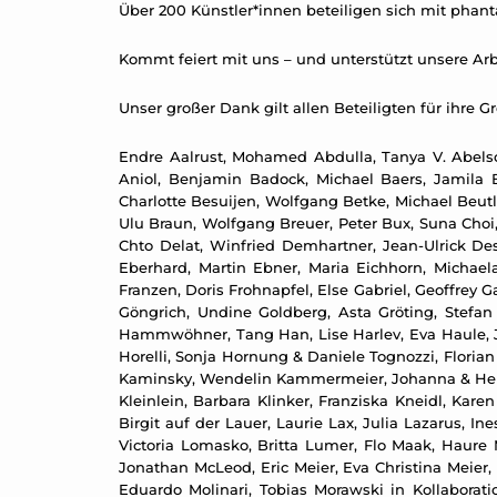
Über 200 Künstler*innen beteiligen sich mit phanta
Kommt feiert mit uns – und unterstützt unsere Arb
Unser großer Dank gilt allen Beteiligten für ihre G
Endre Aalrust, Mohamed Abdulla, Tanya V. Abelso
Aniol, Benjamin Badock, Michael Baers, Jamila B
Charlotte Besuijen, Wolfgang Betke, Michael Beutl
Ulu Braun, Wolfgang Breuer, Peter Bux, Suna Choi,
Chto Delat, Winfried Demhartner, Jean-Ulrick De
Eberhard, Martin Ebner, Maria Eichhorn, Michael
Franzen, Doris Frohnapfel, Else Gabriel, Geoffrey 
Göngrich, Undine Goldberg, Asta Gröting, Stefa
Hammwöhner, Tang Han, Lise Harlev, Eva Haule, Jo
Horelli, Sonja Hornung & Daniele Tognozzi, Flori
Kaminsky, Wendelin Kammermeier, Johanna & Helmut
Kleinlein, Barbara Klinker, Franziska Kneidl, Kare
Birgit auf der Lauer, Laurie Lax, Julia Lazarus, 
Victoria Lomasko, Britta Lumer, Flo Maak, Haure
Jonathan McLeod, Eric Meier, Eva Christina Meier, 
Eduardo Molinari, Tobias Morawski in Kollabora