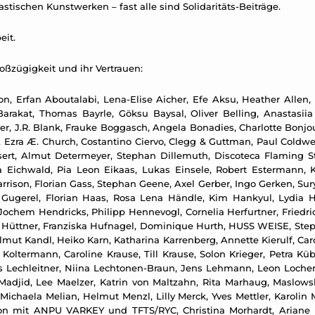
stischen Kunstwerken – fast alle sind Solidaritäts-Beiträge.
eit.
roßzügigkeit und ihr Vertrauen:
n, Erfan Aboutalabi, Lena-Elise Aicher, Efe Aksu, Heather Allen,
arakat, Thomas Bayrle, Göksu Baysal, Oliver Belling, Anastasiia
er, J.R. Blank, Frauke Boggasch, Angela Bonadies, Charlotte Bonjo
 Ezra Æ. Church, Costantino Ciervo, Clegg & Guttman, Paul Coldwe
sert, Almut Determeyer, Stephan Dillemuth, Discoteca Flaming S
a Eichwald, Pia Leon Eikaas, Lukas Einsele, Robert Estermann, K
Garrison, Florian Gass, Stephan Geene, Axel Gerber, Ingo Gerken, Sur
n Gugerel, Florian Haas, Rosa Lena Händle, Kim Hankyul, Lydia 
chem Hendricks, Philipp Hennevogl, Cornelia Herfurtner, Friedri
an Hüttner, Franziska Hufnagel, Dominique Hurth, HUSS WEISE, Ste
 Kandl, Heiko Karn, Katharina Karrenberg, Annette Kierulf, Carol
n Koltermann, Caroline Krause, Till Krause, Solon Krieger, Petra K
Ines Lechleitner, Niina Lechtonen-Braun, Jens Lehmann, Leon Loch
 Madjid, Lee Maelzer, Katrin von Maltzahn, Rita Marhaug, Maslows
Michaela Melian, Helmut Menzl, Lilly Merck, Yves Mettler, Karolin 
tion mit ANPU VARKEY und TFTS/RYC, Christina Morhardt, Ariane 