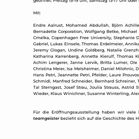
geöffnet: Freitag 15-19 Uhr, Samstag 13-17 Uhr oder
Mit:
Endre Aalrust, Mohamed Abdullah, Björn Achilles
Bernadette Corporation, Wolfgang Betke, Michael B
Cmelka, Copenhagen Free University, Stephanie D
Gabriel, Lukas Einsele, Thomas Erdelmeier, Annika 
Jeremy Glogan, Undine Goldberg, Natalie Grenzh
Katharina Karrenberg, Annette Kierulf, Thomas Kilp
Achim Lengerer, Janne Lervik, Britta Lumer, Ole
Christina Meier, Isa Melsheimer, Daniel Milohnic, 
Hans Petri, Jeannette Petri, Pfelder, Laure Prouv
Schmidl, Manfred Schneider, Bernhard Schreiner, 
Tal Sterngast, Josef Strau, Joulia Strauss, Astri
Wieder, Klaus Winichner, Susanne Winterling, Ale
Für die Eröffnungsausstellung haben wir viele
teamgeister
bezieht sich auf die Geschichte des Ha