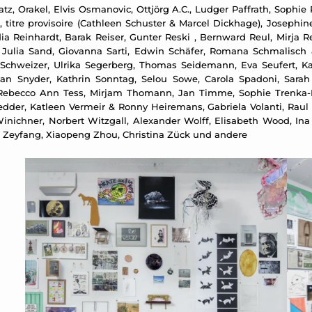
tz, Orakel, Elvis Osmanovic, Ottjörg A.C., Ludger Paffrath, Sophie
off, titre provisoire (Cathleen Schuster & Marcel Dickhage), Joseph
 Reinhardt, Barak Reiser, Gunter Reski , Bernward Reul, Mirja Re
, Julia Sand, Giovanna Sarti, Edwin Schäfer, Romana Schmalisch 
Schweizer, Ulrika Segerberg, Thomas Seidemann, Eva Seufert, Ka
ean Snyder, Kathrin Sonntag, Selou Sowe, Carola Spadoni, Sarah 
ebecco Ann Tess, Mirjam Thomann, Jan Timme, Sophie Trenka-Dalt
dder, Katleen Vermeir & Ronny Heiremans, Gabriela Volanti, Raul 
inichner, Norbert Witzgall, Alexander Wolff, Elisabeth Wood, In
an Zeyfang, Xiaopeng Zhou, Christina Zück und andere