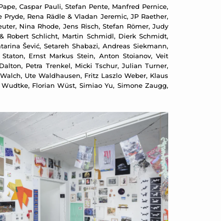
 Pape, Caspar Pauli, Stefan Pente, Manfred Pernice,
ine Pryde, Rena Rädle & Vladan Jeremic, JP Raether,
uter, Nina Rhode, Jens Risch, Stefan Römer, Judy
& Robert Schlicht, Martin Schmidl, Dierk Schmidt,
tarina Šević, Setareh Shabazi, Andreas Siekmann,
Staton, Ernst Markus Stein, Anton Stoianov, Veit
on, Petra Trenkel, Micki Tschur, Julian Turner,
Walch, Ute Waldhausen, Fritz Laszlo Weber, Klaus
a Wudtke, Florian Wüst, Simiao Yu, Simone Zaugg,