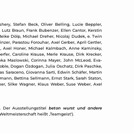
ery, Stefan Beck, Oliver Belling, Lucie Beppler,
 Lutz Braun, Frank Bubenzer, Ellen Cantor, Kerstin
ike Dölp, Michael Dreher, Nicolaj Dudek, e. Twin
zer, Parastou Forouhar, Axel Gerber, April Gertler,
d, Axel Honer, Michael Kalmbach, Anne Kaminsky,
erfer, Caroline Krause, Merle Krause, Dirk Krecker,
inka Maslowski, Corinna Mayer, John McLeod, Eva-
 Noble, Dogan Özdogan, Julia Oschatz, Dirk Paschke,
as Saraceno, Giovanna Sarti, Edwin Schäfer, Martin
ann, Bettina Sellmann, Ernst Stark, Sarah Staton,
lcker, Silke Wagner, Klaus Weber, Suse Weber, Axel
 Der Ausstellungstitel
beton wurst und andere
Weltmeisterschaft heißt ‚Teamgeist‘).