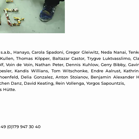
.a.b., Hanayo, Carola Spadoni, Gregor Gleiwitz, Neda Nanai, Tenk
s Kullen, Thomas Kilpper, Baltazar Castor, Trygve Luktvasslimo, 
olf, Voin de Voin, Nathan Peter, Dennis Kuhlow, Gerry Bibby, Gav
sler, Kandis Willians, Tom Witschonke, Endre Aalrust, Kathrin
choenfeld, Delia Gonzalez, Anton Stoianov, Benjamin Alexander
hen Danz, David Keating, Rein Vollenga, Yorgos Sapountzis,
s Hütte.
49 (0)179 947 30 40