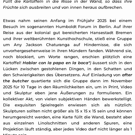
Füllt die Kartoffeln in die Risse in der Wand, so dass ihre
Früchte sich ausbreiten und von innen heraus aufbrechen.
Etwas nahm seinen Anfang im Frühjahr 2025 bei einem
Besuch im sogenannten Humboldt Forum in Berlin. Auf ihrer
Reise aus der kolonial gut bereicherten Hansestadt Bremen
und ihrer weltberühmten Kunsthochschule, stieß eine Gruppe
um Any Jackson Chaturanga auf Hindernisse, die sich
unvorhergesehenweise in ihren Mündern fanden. Während sie,
noch blockiert, um Worte rangen, erschien plötzlich eine
Kartoffel!
Hablar con la papa en la boca
*)
äussert sich in den
Lücken zwischen gestohlenen Dingen, in den Schatten und
den Schwierigkeiten des Übersetzens. Auf Einladung von
after
the butcher
quartierte sich die Gruppe dann im November
2025 für 10 Tage in den Räumlichkeiten ein, um in Print, Video
und Skulptur eben jene Äußerungen zu formulieren. Ein
kollektiver Akt, von vielen subjektiven Händen bewerkstelligt.
Die exquisiten Spielregeln erwiesen sich als nützlich:
Skulpturen sollten nicht größer als 15 x 15 x 15 sein und können
herumgereicht werden, eine Karte füllt die Wand, besteht aber
aus einzelnen Linolschnitten und anderen Spuren, eine
Projektion läuft ständig, aber jedes Video darf nicht länger als 1