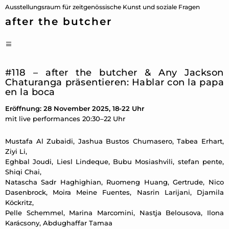
Zum
Ausstellungsraum für zeitgenössische Kunst und soziale Fragen
Inhalt
after the butcher
springen
PRIMÄRES
MENÜ
#118 – after the butcher & Any Jackson
Chaturanga präsentieren: Hablar con la papa
en la boca
Eröffnung: 28 November 2025, 18-22 Uhr
mit live performances 20:30–22 Uhr
Mustafa Al Zubaidi, Jashua Bustos Chumasero, Tabea Erhart,
Ziyi Li,
Eghbal Joudi, Liesl Lindeque, Bubu Mosiashvili, stefan pente,
Shiqi Chai,
Natascha Sadr Haghighian, Ruomeng Huang, Gertrude, Nico
Dasenbrock, Moira Meine Fuentes, Nasrin Larijani, Djamila
Köckritz,
Pelle Schemmel, Marina Marcomini, Nastja Belousova, Ilona
Karácsony, Abdughaffar Tamaa