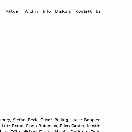
Zum Inhalt springen
Aktuell
Archiv
Info
Diskurs
Kontakt
En
ery, Stefan Beck, Oliver Belling, Lucie Beppler,
 Lutz Braun, Frank Bubenzer, Ellen Cantor, Kerstin
ike Dölp, Michael Dreher, Nicolaj Dudek, e. Twin