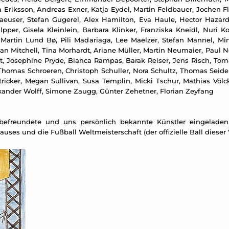
Eriksson, Andreas Exner, Katja Eydel, Martin Feldbauer, Jochen Flin
aeuser, Stefan Gugerel, Alex Hamilton, Eva Haule, Hector Hazar
per, Gisela Kleinlein, Barbara Klinker, Franziska Kneidl, Nuri Ko
 Martin Lund Bø, Pili Madariaga, Lee Maelzer, Stefan Mannel, M
Dan Mitchell, Tina Morhardt, Ariane Müller, Martin Neumaier, Paul
ost, Josephine Pryde, Bianca Rampas, Barak Reiser, Jens Risch, Tom
Thomas Schroeren, Christoph Schuller, Nora Schultz, Thomas Seidem
d Stricker, Megan Sullivan, Susa Templin, Micki Tschur, Mathias Vö
xander Wolff, Simone Zaugg, Günter Zehetner, Florian Zeyfang
 befreundete und uns persönlich bekannte Künstler eingeladen.
uses und die Fußball Weltmeisterschaft (der offizielle Ball dieser 