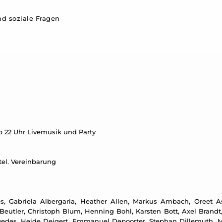
d soziale Fragen
ab 22 Uhr Livemusik und Party
 tel. Vereinbarung
, Gabriela Albergaria, Heather Allen, Markus Ambach, Oreet Ash
eutler, Christoph Blum, Henning Bohl, Karsten Bott, Axel Brandt,
edes, Heide Deigert, Emmanuel Depoorter, Stephan Dillemuth, Me