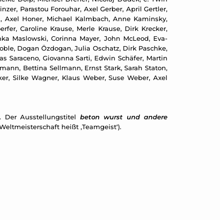
zer, Parastou Forouhar, Axel Gerber, April Gertler,
d, Axel Honer, Michael Kalmbach, Anne Kaminsky,
erfer, Caroline Krause, Merle Krause, Dirk Krecker,
inka Maslowski, Corinna Mayer, John McLeod, Eva-
 Noble, Dogan Özdogan, Julia Oschatz, Dirk Paschke,
as Saraceno, Giovanna Sarti, Edwin Schäfer, Martin
ann, Bettina Sellmann, Ernst Stark, Sarah Staton,
lcker, Silke Wagner, Klaus Weber, Suse Weber, Axel
 Der Ausstellungstitel
beton wurst und andere
Weltmeisterschaft heißt ‚Teamgeist‘).