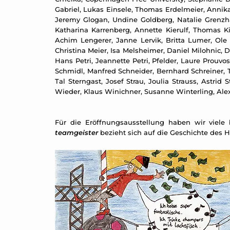
Gabriel, Lukas Einsele, Thomas Erdelmeier, Annika 
Jeremy Glogan, Undine Goldberg, Natalie Grenzh
Katharina Karrenberg, Annette Kierulf, Thomas Kilp
Achim Lengerer, Janne Lervik, Britta Lumer, Ole
Christina Meier, Isa Melsheimer, Daniel Milohnic, 
Hans Petri, Jeannette Petri, Pfelder, Laure Prouv
Schmidl, Manfred Schneider, Bernhard Schreiner, 
Tal Sterngast, Josef Strau, Joulia Strauss, Astri
Wieder, Klaus Winichner, Susanne Winterling, Ale
Für die Eröffnungsausstellung haben wir viele
teamgeister
bezieht sich auf die Geschichte des Ha