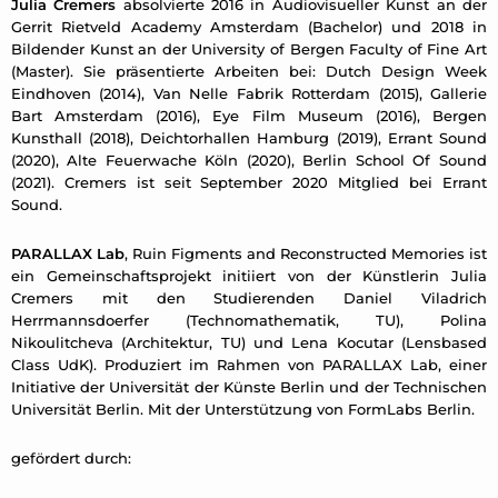
Julia Cremers
absolvierte 2016 in Audiovisueller Kunst an der
Gerrit Rietveld Academy Amsterdam (Bachelor) und 2018 in
Bildender Kunst an der University of Bergen Faculty of Fine Art
(Master). Sie präsentierte Arbeiten bei: Dutch Design Week
Eindhoven (2014), Van Nelle Fabrik Rotterdam (2015), Gallerie
Bart Amsterdam (2016), Eye Film Museum (2016), Bergen
Kunsthall (2018), Deichtorhallen Hamburg (2019), Errant Sound
(2020), Alte Feuerwache Köln (2020), Berlin School Of Sound
(2021). Cremers ist seit September 2020 Mitglied bei Errant
Sound.
PARALLAX Lab
, Ruin Figments and Reconstructed Memories ist
ein Gemeinschaftsprojekt initiiert von der Künstlerin Julia
Cremers mit den Studierenden Daniel Viladrich
Herrmannsdoerfer (Technomathematik, TU), Polina
Nikoulitcheva (Architektur, TU) und Lena Kocutar (Lensbased
Class UdK). Produziert im Rahmen von PARALLAX Lab, einer
Initiative der Universität der Künste Berlin und der Technischen
Universität Berlin. Mit der Unterstützung von FormLabs Berlin.
gefördert durch: