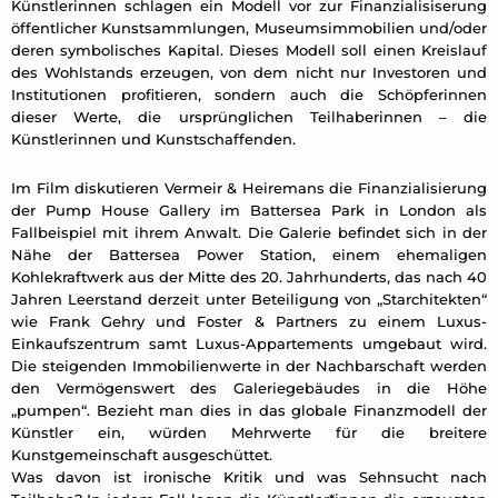
Künstlerinnen schlagen ein Modell vor zur Finanzialisiserung
öffentlicher Kunstsammlungen, Museumsimmobilien und/oder
deren symbolisches Kapital. Dieses Modell soll einen Kreislauf
des Wohlstands erzeugen, von dem nicht nur Investoren und
Institutionen profitieren, sondern auch die Schöpferinnen
dieser Werte, die ursprünglichen Teilhaberinnen – die
Künstlerinnen und Kunstschaffenden.
Im Film diskutieren Vermeir & Heiremans die Finanzialisierung
der Pump House Gallery im Battersea Park in London als
Fallbeispiel mit ihrem Anwalt. Die Galerie befindet sich in der
Nähe der Battersea Power Station, einem ehemaligen
Kohlekraftwerk aus der Mitte des 20. Jahrhunderts, das nach 40
Jahren Leerstand derzeit unter Beteiligung von „Starchitekten“
wie Frank Gehry und Foster & Partners zu einem Luxus-
Einkaufszentrum samt Luxus-Appartements umgebaut wird.
Die steigenden Immobilienwerte in der Nachbarschaft werden
den Vermögenswert des Galeriegebäudes in die Höhe
„pumpen“. Bezieht man dies in das globale Finanzmodell der
Künstler ein, würden Mehrwerte für die breitere
Kunstgemeinschaft ausgeschüttet.
Was davon ist ironische Kritik und was Sehnsucht nach