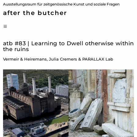
Zum
Ausstellungsraum für zeitgenössische Kunst und soziale Fragen
Inhalt
after the butcher
springen
PRIMÄRES
MENÜ
atb #83 | Learning to Dwell otherwise within
the ruins
Vermeir & Heiremans, Julia Cremers & PARALLAX Lab