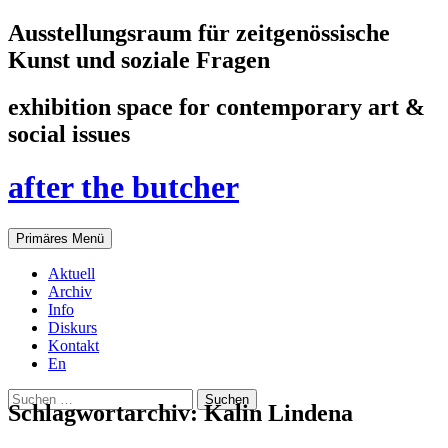
Ausstellungsraum für zeitgenössische
Kunst und soziale Fragen
exhibition space for contemporary art &
social issues
after the butcher
Suchen
Zum
Primäres Menü
Inhalt
springen
Aktuell
Archiv
Info
Diskurs
Kontakt
En
Suchen
Schlagwortarchiv: Kalin Lindena
nach: