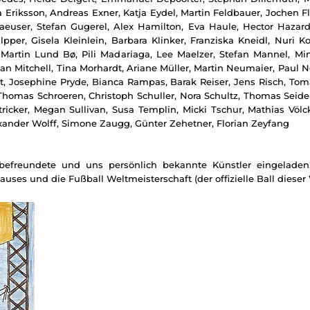
Eriksson, Andreas Exner, Katja Eydel, Martin Feldbauer, Jochen Flin
aeuser, Stefan Gugerel, Alex Hamilton, Eva Haule, Hector Hazar
per, Gisela Kleinlein, Barbara Klinker, Franziska Kneidl, Nuri Ko
 Martin Lund Bø, Pili Madariaga, Lee Maelzer, Stefan Mannel, M
Dan Mitchell, Tina Morhardt, Ariane Müller, Martin Neumaier, Paul
ost, Josephine Pryde, Bianca Rampas, Barak Reiser, Jens Risch, Tom
Thomas Schroeren, Christoph Schuller, Nora Schultz, Thomas Seidem
d Stricker, Megan Sullivan, Susa Templin, Micki Tschur, Mathias Vö
xander Wolff, Simone Zaugg, Günter Zehetner, Florian Zeyfang
 befreundete und uns persönlich bekannte Künstler eingeladen.
uses und die Fußball Weltmeisterschaft (der offizielle Ball dieser 