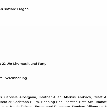
d soziale Fragen
ab 22 Uhr Livemusik und Party
 tel. Vereinbarung
, Gabriela Albergaria, Heather Allen, Markus Ambach, Oreet Ash
eutler, Christoph Blum, Henning Bohl, Karsten Bott, Axel Brandt,
edes, Heide Deigert, Emmanuel Depoorter, Stephan Dillemuth, Me