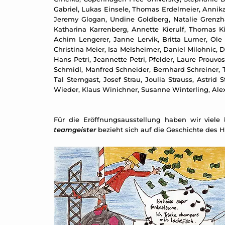
Gabriel, Lukas Einsele, Thomas Erdelmeier, Annika 
Jeremy Glogan, Undine Goldberg, Natalie Grenzh
Katharina Karrenberg, Annette Kierulf, Thomas Kilp
Achim Lengerer, Janne Lervik, Britta Lumer, Ole
Christina Meier, Isa Melsheimer, Daniel Milohnic, 
Hans Petri, Jeannette Petri, Pfelder, Laure Prouv
Schmidl, Manfred Schneider, Bernhard Schreiner, 
Tal Sterngast, Josef Strau, Joulia Strauss, Astri
Wieder, Klaus Winichner, Susanne Winterling, Ale
Für die Eröffnungsausstellung haben wir viele
teamgeister
bezieht sich auf die Geschichte des Ha