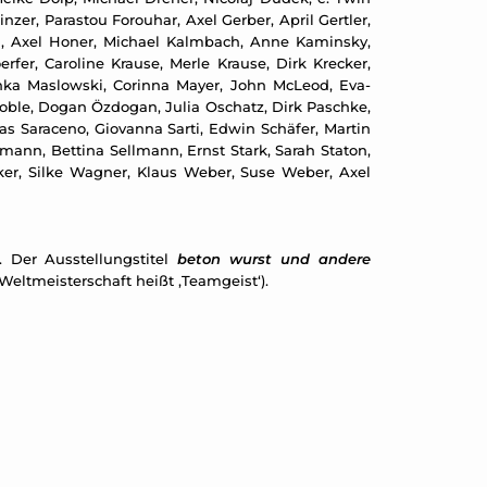
zer, Parastou Forouhar, Axel Gerber, April Gertler,
d, Axel Honer, Michael Kalmbach, Anne Kaminsky,
erfer, Caroline Krause, Merle Krause, Dirk Krecker,
inka Maslowski, Corinna Mayer, John McLeod, Eva-
 Noble, Dogan Özdogan, Julia Oschatz, Dirk Paschke,
as Saraceno, Giovanna Sarti, Edwin Schäfer, Martin
ann, Bettina Sellmann, Ernst Stark, Sarah Staton,
lcker, Silke Wagner, Klaus Weber, Suse Weber, Axel
 Der Ausstellungstitel
beton wurst und andere
Weltmeisterschaft heißt ‚Teamgeist‘).