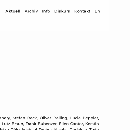
Zum Inhalt springen
Aktuell
Archiv
Info
Diskurs
Kontakt
En
ery, Stefan Beck, Oliver Belling, Lucie Beppler,
 Lutz Braun, Frank Bubenzer, Ellen Cantor, Kerstin
ike Dölp, Michael Dreher, Nicolaj Dudek, e. Twin