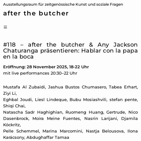
Zum
Ausstellungsraum für zeitgenössische Kunst und soziale Fragen
Inhalt
after the butcher
springen
PRIMÄRES
MENÜ
#118 – after the butcher & Any Jackson
Chaturanga präsentieren: Hablar con la papa
en la boca
Eröffnung: 28 November 2025, 18-22 Uhr
mit live performances 20:30–22 Uhr
Mustafa Al Zubaidi, Jashua Bustos Chumasero, Tabea Erhart,
Ziyi Li,
Eghbal Joudi, Liesl Lindeque, Bubu Mosiashvili, stefan pente,
Shiqi Chai,
Natascha Sadr Haghighian, Ruomeng Huang, Gertrude, Nico
Dasenbrock, Moira Meine Fuentes, Nasrin Larijani, Djamila
Köckritz,
Pelle Schemmel, Marina Marcomini, Nastja Belousova, Ilona
Karácsony, Abdughaffar Tamaa