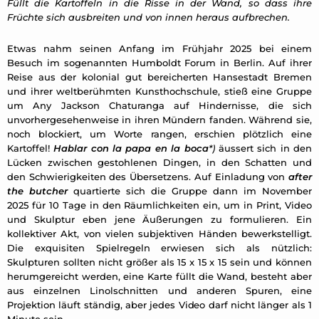
Füllt die Kartoffeln in die Risse in der Wand, so dass ihre
Früchte sich ausbreiten und von innen heraus aufbrechen.
Etwas nahm seinen Anfang im Frühjahr 2025 bei einem
Besuch im sogenannten Humboldt Forum in Berlin. Auf ihrer
Reise aus der kolonial gut bereicherten Hansestadt Bremen
und ihrer weltberühmten Kunsthochschule, stieß eine Gruppe
um Any Jackson Chaturanga auf Hindernisse, die sich
unvorhergesehenweise in ihren Mündern fanden. Während sie,
noch blockiert, um Worte rangen, erschien plötzlich eine
Kartoffel!
Hablar con la papa en la boca
*)
äussert sich in den
Lücken zwischen gestohlenen Dingen, in den Schatten und
den Schwierigkeiten des Übersetzens. Auf Einladung von
after
the butcher
quartierte sich die Gruppe dann im November
2025 für 10 Tage in den Räumlichkeiten ein, um in Print, Video
und Skulptur eben jene Äußerungen zu formulieren. Ein
kollektiver Akt, von vielen subjektiven Händen bewerkstelligt.
Die exquisiten Spielregeln erwiesen sich als nützlich:
Skulpturen sollten nicht größer als 15 x 15 x 15 sein und können
herumgereicht werden, eine Karte füllt die Wand, besteht aber
aus einzelnen Linolschnitten und anderen Spuren, eine
Projektion läuft ständig, aber jedes Video darf nicht länger als 1