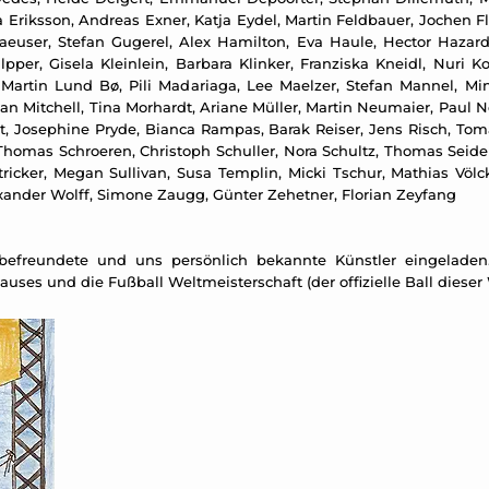
Eriksson, Andreas Exner, Katja Eydel, Martin Feldbauer, Jochen Flin
aeuser, Stefan Gugerel, Alex Hamilton, Eva Haule, Hector Hazar
per, Gisela Kleinlein, Barbara Klinker, Franziska Kneidl, Nuri Ko
 Martin Lund Bø, Pili Madariaga, Lee Maelzer, Stefan Mannel, M
Dan Mitchell, Tina Morhardt, Ariane Müller, Martin Neumaier, Paul
ost, Josephine Pryde, Bianca Rampas, Barak Reiser, Jens Risch, Tom
Thomas Schroeren, Christoph Schuller, Nora Schultz, Thomas Seidem
d Stricker, Megan Sullivan, Susa Templin, Micki Tschur, Mathias Vö
xander Wolff, Simone Zaugg, Günter Zehetner, Florian Zeyfang
 befreundete und uns persönlich bekannte Künstler eingeladen.
uses und die Fußball Weltmeisterschaft (der offizielle Ball dieser 