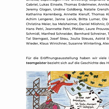
Gabriel, Lukas Einsele, Thomas Erdelmeier, Annika 
Jeremy Glogan, Undine Goldberg, Natalie Grenzh
Katharina Karrenberg, Annette Kierulf, Thomas Kilp
Achim Lengerer, Janne Lervik, Britta Lumer, Ole
Christina Meier, Isa Melsheimer, Daniel Milohnic, 
Hans Petri, Jeannette Petri, Pfelder, Laure Prouv
Schmidl, Manfred Schneider, Bernhard Schreiner, 
Tal Sterngast, Josef Strau, Joulia Strauss, Astri
Wieder, Klaus Winichner, Susanne Winterling, Ale
Für die Eröffnungsausstellung haben wir viele
teamgeister
bezieht sich auf die Geschichte des Ha