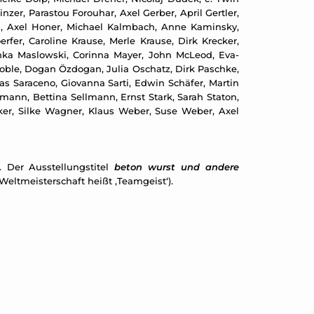
zer, Parastou Forouhar, Axel Gerber, April Gertler,
d, Axel Honer, Michael Kalmbach, Anne Kaminsky,
erfer, Caroline Krause, Merle Krause, Dirk Krecker,
inka Maslowski, Corinna Mayer, John McLeod, Eva-
 Noble, Dogan Özdogan, Julia Oschatz, Dirk Paschke,
as Saraceno, Giovanna Sarti, Edwin Schäfer, Martin
ann, Bettina Sellmann, Ernst Stark, Sarah Staton,
lcker, Silke Wagner, Klaus Weber, Suse Weber, Axel
 Der Ausstellungstitel
beton wurst und andere
Weltmeisterschaft heißt ‚Teamgeist‘).