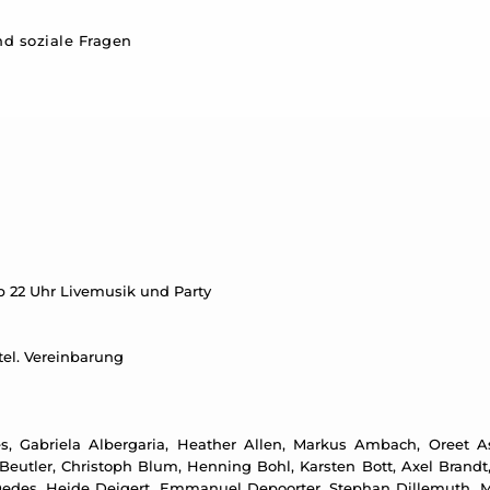
d soziale Fragen
ab 22 Uhr Livemusik und Party
 tel. Vereinbarung
, Gabriela Albergaria, Heather Allen, Markus Ambach, Oreet Ash
eutler, Christoph Blum, Henning Bohl, Karsten Bott, Axel Brandt,
edes, Heide Deigert, Emmanuel Depoorter, Stephan Dillemuth, Me