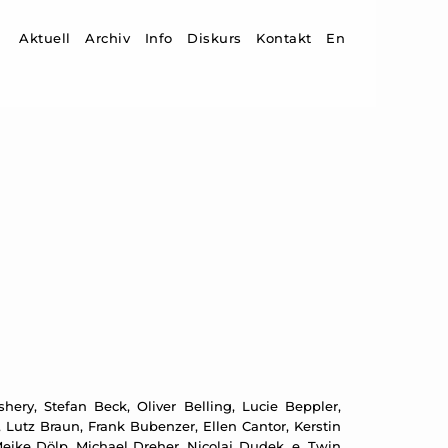
Zum Inhalt springen
Aktuell
Archiv
Info
Diskurs
Kontakt
En
ery, Stefan Beck, Oliver Belling, Lucie Beppler,
 Lutz Braun, Frank Bubenzer, Ellen Cantor, Kerstin
ike Dölp, Michael Dreher, Nicolaj Dudek, e. Twin