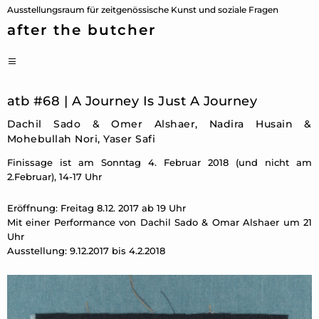
Zum
Ausstellungsraum für zeitgenössische Kunst und soziale Fragen
Inhalt
after the butcher
springen
PRIMÄRES
MENÜ
atb #68 | A Journey Is Just A Journey
Dachil Sado & Omer Alshaer, Nadira Husain &
Mohebullah Nori, Yaser Safi
Finissage ist am Sonntag 4. Februar 2018 (und nicht am
2.Februar), 14-17 Uhr
Eröffnung: Freitag 8.12. 2017 ab 19 Uhr
Mit einer Performance von Dachil Sado & Omar Alshaer um 21
Uhr
Ausstellung: 9.12.2017 bis 4.2.2018