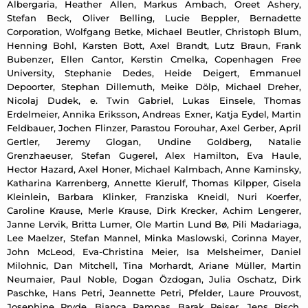
Albergaria, Heather Allen, Markus Ambach, Oreet Ashery,
Stefan Beck, Oliver Belling, Lucie Beppler, Bernadette
Corporation, Wolfgang Betke, Michael Beutler, Christoph Blum,
Henning Bohl, Karsten Bott, Axel Brandt, Lutz Braun, Frank
Bubenzer, Ellen Cantor, Kerstin Cmelka, Copenhagen Free
University, Stephanie Dedes, Heide Deigert, Emmanuel
Depoorter, Stephan Dillemuth, Meike Dölp, Michael Dreher,
Nicolaj Dudek, e. Twin Gabriel, Lukas Einsele, Thomas
Erdelmeier, Annika Eriksson, Andreas Exner, Katja Eydel, Martin
Feldbauer, Jochen Flinzer, Parastou Forouhar, Axel Gerber, April
Gertler, Jeremy Glogan, Undine Goldberg, Natalie
Grenzhaeuser, Stefan Gugerel, Alex Hamilton, Eva Haule,
Hector Hazard, Axel Honer, Michael Kalmbach, Anne Kaminsky,
Katharina Karrenberg, Annette Kierulf, Thomas Kilpper, Gisela
Kleinlein, Barbara Klinker, Franziska Kneidl, Nuri Koerfer,
Caroline Krause, Merle Krause, Dirk Krecker, Achim Lengerer,
Janne Lervik, Britta Lumer, Ole Martin Lund Bø, Pili Madariaga,
Lee Maelzer, Stefan Mannel, Minka Maslowski, Corinna Mayer,
John McLeod, Eva-Christina Meier, Isa Melsheimer, Daniel
Milohnic, Dan Mitchell, Tina Morhardt, Ariane Müller, Martin
Neumaier, Paul Noble, Dogan Özdogan, Julia Oschatz, Dirk
Paschke, Hans Petri, Jeannette Petri, Pfelder, Laure Prouvost,
Josephine Pryde, Bianca Rampas, Barak Reiser, Jens Risch,