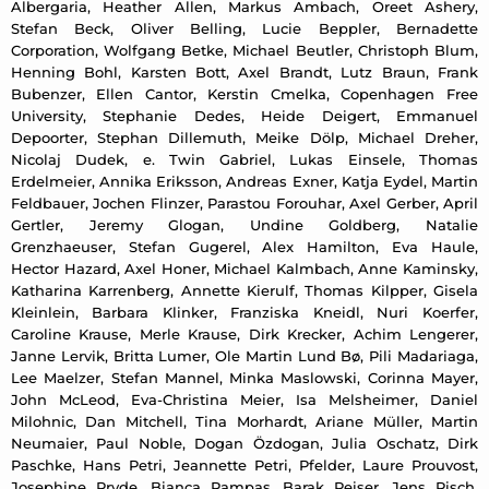
Albergaria, Heather Allen, Markus Ambach, Oreet Ashery,
Stefan Beck, Oliver Belling, Lucie Beppler, Bernadette
Corporation, Wolfgang Betke, Michael Beutler, Christoph Blum,
Henning Bohl, Karsten Bott, Axel Brandt, Lutz Braun, Frank
Bubenzer, Ellen Cantor, Kerstin Cmelka, Copenhagen Free
University, Stephanie Dedes, Heide Deigert, Emmanuel
Depoorter, Stephan Dillemuth, Meike Dölp, Michael Dreher,
Nicolaj Dudek, e. Twin Gabriel, Lukas Einsele, Thomas
Erdelmeier, Annika Eriksson, Andreas Exner, Katja Eydel, Martin
Feldbauer, Jochen Flinzer, Parastou Forouhar, Axel Gerber, April
Gertler, Jeremy Glogan, Undine Goldberg, Natalie
Grenzhaeuser, Stefan Gugerel, Alex Hamilton, Eva Haule,
Hector Hazard, Axel Honer, Michael Kalmbach, Anne Kaminsky,
Katharina Karrenberg, Annette Kierulf, Thomas Kilpper, Gisela
Kleinlein, Barbara Klinker, Franziska Kneidl, Nuri Koerfer,
Caroline Krause, Merle Krause, Dirk Krecker, Achim Lengerer,
Janne Lervik, Britta Lumer, Ole Martin Lund Bø, Pili Madariaga,
Lee Maelzer, Stefan Mannel, Minka Maslowski, Corinna Mayer,
John McLeod, Eva-Christina Meier, Isa Melsheimer, Daniel
Milohnic, Dan Mitchell, Tina Morhardt, Ariane Müller, Martin
Neumaier, Paul Noble, Dogan Özdogan, Julia Oschatz, Dirk
Paschke, Hans Petri, Jeannette Petri, Pfelder, Laure Prouvost,
Josephine Pryde, Bianca Rampas, Barak Reiser, Jens Risch,