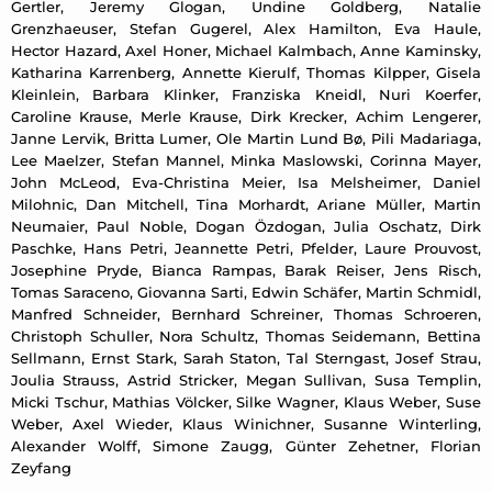
Gertler, Jeremy Glogan, Undine Goldberg, Natalie
Grenzhaeuser, Stefan Gugerel, Alex Hamilton, Eva Haule,
Hector Hazard, Axel Honer, Michael Kalmbach, Anne Kaminsky,
Katharina Karrenberg, Annette Kierulf, Thomas Kilpper, Gisela
Kleinlein, Barbara Klinker, Franziska Kneidl, Nuri Koerfer,
Caroline Krause, Merle Krause, Dirk Krecker, Achim Lengerer,
Janne Lervik, Britta Lumer, Ole Martin Lund Bø, Pili Madariaga,
Lee Maelzer, Stefan Mannel, Minka Maslowski, Corinna Mayer,
John McLeod, Eva-Christina Meier, Isa Melsheimer, Daniel
Milohnic, Dan Mitchell, Tina Morhardt, Ariane Müller, Martin
Neumaier, Paul Noble, Dogan Özdogan, Julia Oschatz, Dirk
Paschke, Hans Petri, Jeannette Petri, Pfelder, Laure Prouvost,
Josephine Pryde, Bianca Rampas, Barak Reiser, Jens Risch,
Tomas Saraceno, Giovanna Sarti, Edwin Schäfer, Martin Schmidl,
Manfred Schneider, Bernhard Schreiner, Thomas Schroeren,
Christoph Schuller, Nora Schultz, Thomas Seidemann, Bettina
Sellmann, Ernst Stark, Sarah Staton, Tal Sterngast, Josef Strau,
Joulia Strauss, Astrid Stricker, Megan Sullivan, Susa Templin,
Micki Tschur, Mathias Völcker, Silke Wagner, Klaus Weber, Suse
Weber, Axel Wieder, Klaus Winichner, Susanne Winterling,
Alexander Wolff, Simone Zaugg, Günter Zehetner, Florian
Zeyfang