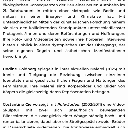
ökologischen Konsequenzen der Bau einer neuen Autobahn im
21. Jahrhundert in mitten einer Metropole wie Berlin und
mitten in einer Energie- und Klimakrise hat. Mit
unterschiedlichen Mitteln der künstlerischen Forschung nähern
sie sich den kollidierenden Standpunkten unterschiedlichster
Protagonist*innen und deren Befürchtungen und Hoffnungen.
Ihre Foto- und Videoarbeiten sowie ihre hörbaren Interviews
bieten Einblick in einen dystopischen Ort des Übergangs, der
seine eigenen Regeln und ästhetischen Manifestationen
hervorbringt.
Undine Goldberg
spiegelt in ihrer aktuellen Malerei (2025) mit
Ironie und Tiefgang die Beziehung zwischen einzelnen
Identitäten und gesellschaftlichen Fragen und Haltungen des
Feminismus. Ihre Malerei sind Körperbilder und Bilder von
Körpern die gleichzeitig deren Repräsentation befragen.
Costantino Ciervo
zeigt mit
Pale-Judea
, (2002/2011) eine Video-
Skulptur mit zwei sich unaufhörlich bewegenden
Bildschirmen, die zwar gleich einer Waage ständig hoch- und
runter balancieren, dabei aber ein Streitgespräch zweier Brüder
in Dauerschleife widergeben. Die Kontroverse entwickelt sich