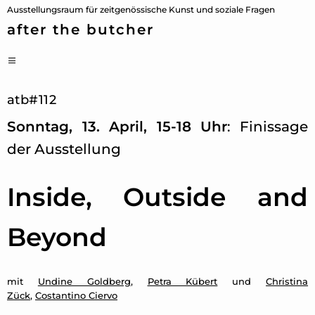
Zum
Ausstellungsraum für zeitgenössische Kunst und soziale Fragen
Inhalt
after the butcher
springen
PRIMÄRES
MENÜ
atb#112
Sonntag, 13. April, 15-18 Uhr
: Finissage
der Ausstellung
Inside, Outside and
Beyond
mit
Undine Goldberg
,
Petra Kübert
und
Christina
Zück
,
Costantino Ciervo