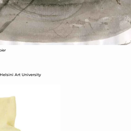
pier
Helsini Art University