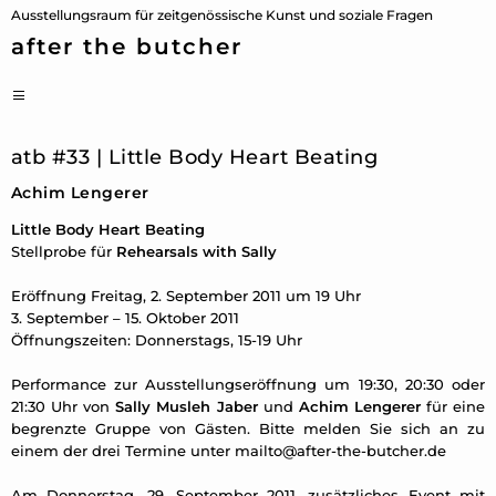
Zum
Ausstellungsraum für zeitgenössische Kunst und soziale Fragen
Inhalt
after the butcher
springen
PRIMÄRES
MENÜ
atb #33 | Little Body Heart Beating
Achim Lengerer
Little Body Heart Beating
Stellprobe für
Rehearsals with Sally
Eröffnung Freitag, 2. September 2011 um 19 Uhr
3. September – 15. Oktober 2011
Öffnungszeiten: Donnerstags, 15-19 Uhr
Performance zur Ausstellungseröffnung um 19:30, 20:30 oder
21:30 Uhr von
Sally Musleh Jaber
und
Achim Lengerer
für eine
begrenzte Gruppe von Gästen. Bitte melden Sie sich an zu
einem der drei Termine unter
mailto@after-the-butcher.de
Am Donnerstag, 29. September 2011, zusätzliches Event mit