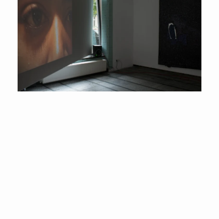
zten Zustands aus der Berliner S-Bahn ausgebaute Fenstersc
r nicht nur auf provozierende Weise verdeutlicht, dass sich jed
ache übersetzen, in die kulturelle Konvention zurückführen lässt. 
abgelegten „Druckplatten“, die formalen Qualitäten bestimmter
aus dem von Clemens Krümmel verfassten Ausstellungstext)