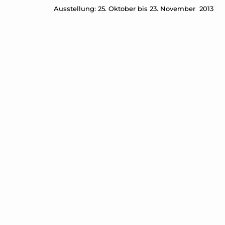
Text by Clemens Kruemmel SCRATCHING
scratching-kratzen.de
|
zzzfilm.com
|
after-the-butc
Gefördert mit Mitteln des Senats
für kulturelle Angelegenheiten Berlin
atb #40 | Thinking Like A Stone
Florian Zeyfang, Clemens Krümmel, Julie D