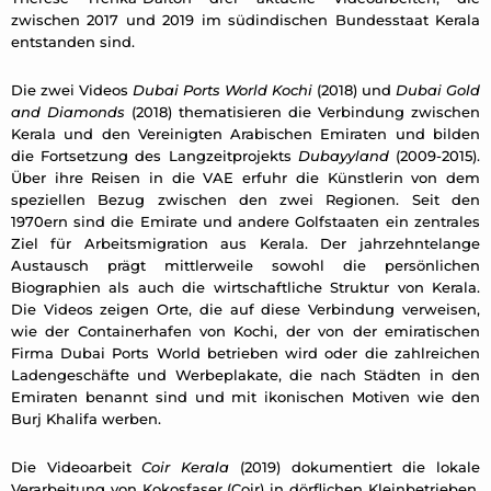
zwischen 2017 und 2019 im südindischen Bundesstaat Kerala
entstanden sind.
Die zwei Videos
Dubai Ports World Kochi
(2018) und
Dubai Gold
and Diamonds
(2018) thematisieren die Verbindung zwischen
Kerala und den Vereinigten Arabischen Emiraten und bilden
die Fortsetzung des Langzeitprojekts
Dubayyland
(2009-2015).
Über ihre Reisen in die VAE erfuhr die Künstlerin von dem
speziellen Bezug zwischen den zwei Regionen. Seit den
1970ern sind die Emirate und andere Golfstaaten ein zentrales
Ziel für Arbeitsmigration aus Kerala. Der jahrzehntelange
Austausch prägt mittlerweile sowohl die persönlichen
Biographien als auch die wirtschaftliche Struktur von Kerala.
Die Videos zeigen Orte, die auf diese Verbindung verweisen,
wie der Containerhafen von Kochi, der von der emiratischen
Firma Dubai Ports World betrieben wird oder die zahlreichen
Ladengeschäfte und Werbeplakate, die nach Städten in den
Emiraten benannt sind und mit ikonischen Motiven wie den
Burj Khalifa werben.
Die Videoarbeit
Coir Kerala
(2019) dokumentiert die lokale
Verarbeitung von Kokosfaser (Coir) in dörflichen Kleinbetrieben.