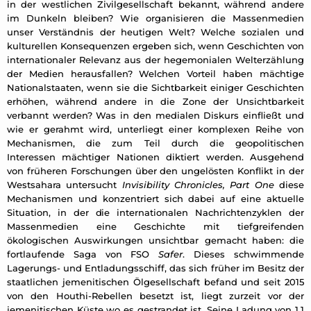
in der westlichen Zivilgesellschaft bekannt, während andere
im Dunkeln bleiben? Wie organisieren die Massenmedien
unser Verständnis der heutigen Welt? Welche sozialen und
kulturellen Konsequenzen ergeben sich, wenn Geschichten von
internationaler Relevanz aus der hegemonialen Welterzählung
der Medien herausfallen? Welchen Vorteil haben mächtige
Nationalstaaten, wenn sie die Sichtbarkeit einiger Geschichten
erhöhen, während andere in die Zone der Unsichtbarkeit
verbannt werden? Was in den medialen Diskurs einfließt und
wie er gerahmt wird, unterliegt einer komplexen Reihe von
Mechanismen, die zum Teil durch die geopolitischen
Interessen mächtiger Nationen diktiert werden. Ausgehend
von früheren Forschungen über den ungelösten Konflikt in der
Westsahara untersucht
Invisibility Chronicles, Part One
diese
Mechanismen und konzentriert sich dabei auf eine aktuelle
Situation, in der die internationalen Nachrichtenzyklen der
Massenmedien eine Geschichte mit tiefgreifenden
ökologischen Auswirkungen unsichtbar gemacht haben: die
fortlaufende Saga von FSO
Safer
. Dieses schwimmende
Lagerungs- und Entladungsschiff, das sich früher im Besitz der
staatlichen jemenitischen Ölgesellschaft befand und seit 2015
von den Houthi-Rebellen besetzt ist, liegt zurzeit vor der
jemenitischen Küste wo es gestrandet ist. Seine Ladung von 1,1