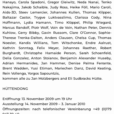
Hanayo, Carola Spadoni, Gregor Gleiwitz, Neda Nanai, Tenko
Nakajima, Jakob Schaible, Judy Ross, Heike Föll, Mario Caroli,
Aids-3D, Steev Lemercier, Johannes Kullen, Thomas Kilpper,
Baltazar Castor, Trygve Luktvasslimo, Clarissa Cody, Nina
Hoffmann, Lydia Hamann, Timo Klöppel, Philip Wiegard,
Marcus Randolf, Piotr Wolf, Voin de Voin, Nathan Peter, Dennis
Kuhlow, Gerry Bibby, Gavin Russom, Clare O’Connor, Sophie-
Therese Trenka-Dalton, Anders Clausen, Chelsa Cup, Thomas
Noesler, Kandis Willians, Tom Witschonke, Endre Aalrust,
Kathrin Sonntag, Felix Meyer, Johannes Raether, Robert
Burghardt, Christophe Hamaide Person, Sarah Schoenfeld,
Delia Gonzalez, Anton Stoianov, Benjamin Alexander Huseby,
Adrian Hermanides, Jan Hammer, Denise Palma Ferrante,
Brent Wadden, Yusi Etiman, Mariechen Danz, David Keating,
Rein Vollenga, Yorgos Sapountzis,
kommen alle zu Jan Molzbergers and Eli Sudbracks Hütte.
HÜTTENDONG
Eröffnung: 13. November 2009 um 19 Uhr
Ausstellung: 14. November 2009 – 3. Januar 2010
Öffnungszeiten: nach telefonischer Vereinbarung +49 (0)179