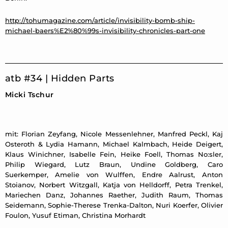
http://tohumagazine.com/article/invisibility-bomb-ship-
michael-baers%E2%80%99s-invisibility-chronicles-part-one
atb #34 | Hidden Parts
Micki Tschur
mit: Florian Zeyfang, Nicole Messenlehner, Manfred Peckl, Kaj
Osteroth & Lydia Hamann, Michael Kalmbach, Heide Deigert,
Klaus Winichner, Isabelle Fein, Heike Foell, Thomas No:sler,
Philip Wiegard, Lutz Braun, Undine Goldberg, Caro
Suerkemper, Amelie von Wulffen, Endre Aalrust, Anton
Stoianov, Norbert Witzgall, Katja von Helldorff, Petra Trenkel,
Mariechen Danz, Johannes Raether, Judith Raum, Thomas
Seidemann, Sophie-Therese Trenka-Dalton, Nuri Koerfer, Olivier
Foulon, Yusuf Etiman, Christina Morhardt