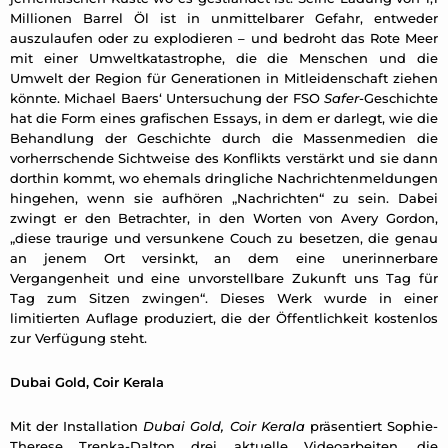
Millionen Barrel Öl ist in unmittelbarer Gefahr, entweder
auszulaufen oder zu explodieren – und bedroht das Rote Meer
mit einer Umweltkatastrophe, die die Menschen und die
Umwelt der Region für Generationen in Mitleidenschaft ziehen
könnte. Michael Baers‘ Untersuchung der FSO
Safer
-Geschichte
hat die Form eines grafischen Essays, in dem er darlegt, wie die
Behandlung der Geschichte durch die Massenmedien die
vorherrschende Sichtweise des Konflikts verstärkt und sie dann
dorthin kommt, wo ehemals dringliche Nachrichtenmeldungen
hingehen, wenn sie aufhören „Nachrichten“ zu sein. Dabei
zwingt er den Betrachter, in den Worten von Avery Gordon,
„diese traurige und versunkene Couch zu besetzen, die genau
an jenem Ort versinkt, an dem eine unerinnerbare
Vergangenheit und eine unvorstellbare Zukunft uns Tag für
Tag zum Sitzen zwingen“. Dieses Werk wurde in einer
limitierten Auflage produziert, die der Öffentlichkeit kostenlos
zur Verfügung steht.
Dubai Gold, Coir Kerala
Mit der Installation
Dubai Gold, Coir Kerala
präsentiert Sophie-
Therese Trenka-Dalton drei aktuelle Videoarbeiten, die