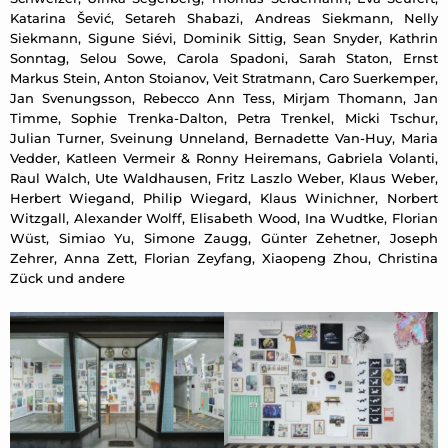
Katarina Šević, Setareh Shabazi, Andreas Siekmann, Nelly
Siekmann, Sigune Siévi, Dominik Sittig, Sean Snyder, Kathrin
Sonntag, Selou Sowe, Carola Spadoni, Sarah Staton, Ernst
Markus Stein, Anton Stoianov, Veit Stratmann, Caro Suerkemper,
Jan Svenungsson, Rebecco Ann Tess, Mirjam Thomann, Jan
Timme, Sophie Trenka-Dalton, Petra Trenkel, Micki Tschur,
Julian Turner, Sveinung Unneland, Bernadette Van-Huy, Maria
Vedder, Katleen Vermeir & Ronny Heiremans, Gabriela Volanti,
Raul Walch, Ute Waldhausen, Fritz Laszlo Weber, Klaus Weber,
Herbert Wiegand, Philip Wiegard, Klaus Winichner, Norbert
Witzgall, Alexander Wolff, Elisabeth Wood, Ina Wudtke, Florian
Wüst, Simiao Yu, Simone Zaugg, Günter Zehetner, Joseph
Zehrer, Anna Zett, Florian Zeyfang, Xiaopeng Zhou, Christina
Zück und andere