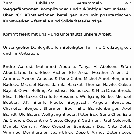
Zum Jubiläum versammeln wir
Weggefährt
innen,
Kompliz
innen
und zukünftige Verbündete:
Über 200 Künstler*innen beteiligen sich mit phantastischen
Kunstwerken – fast alle sind Solidaritäts-Beiträge.
Kommt feiert mit uns – und unterstützt unsere Arbeit.
Unser großer Dank gilt allen Beteiligten für ihre Großzügigkeit
und ihr Vertrauen:
Endre Aalrust, Mohamed Abdulla, Tanya V. Abelson, Erfan
Aboutalabi, Lena-Elise Aicher, Efe Aksu, Heather Allen, Ulf
Aminde, Ayreen Anastas & Rene Gabri, Michel Aniol, Benjamin
Badock, Michael Baers, Jamila Barakat, Thomas Bayrle, Göksu
Baysal, Oliver Belling, Anastasiia Belousova & Nico Dasenbrock,
Elisa T. Bertuzzo, Charlotte Besuijen, Wolfgang Betke, Michael
Beutler, J.R. Blank, Frauke Boggasch, Angela Bonadies,
Charlotte Bonjour, Shannon Bool, Elfe Brandenburger, Axel
Brandt, Ulu Braun, Wolfgang Breuer, Peter Bux, Suna Choi, Ezra
Æ. Church, Costantino Ciervo, Clegg & Guttman, Paul Coldwell,
Daniela Comani, Alice Creischer, Sambaran Das, Chto Delat,
Winfried Demhartner, Jean-Ulrick Desert, Almut Determeyer,