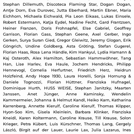
Stephan Dillemuth, Discoteca Flaming Star, Dogan Dogan,
Antje Dorn, Eva Durovec, Jutta Eberhard, Martin Ebner, Maria
Eichhorn, Michaela Eichwald, Pia Leon Eikaas, Lukas Einsele,
Robert Estermann, Katja Eydel, Nadine Fecht, Gard Frantzsen,
Heiner Franzen, Doris Frohnapfel, Else Gabriel, Geoffrey
Garrison, Florian Gass, Stephan Geene, Axel Gerber, Ingo
Gerken, Surya Suran Gied, Gregor Gleiwitz, Jeremy Glogan, Erik
Göngrich, Undine Goldberg, Asta Gröting, Stefan Gugerel,
Florian Haas, Rosa Lena Händle, Kim Hankyul, Lydia Hamann &
Kaj Osteroth, Alex Hamilton, Sebastian Hammwöhner, Tang
Han, Lise Harlev, Eva Haule, Jochem Hendricks, Philipp
Hennevogl, Cornelia Herfurtner, Friedrich Herz, Heidrun
Holzfeind, Andy Hope 1930, Laura Horelli, Sonja Hornung &
Daniele Tognozzi, Florian Hüttner, Franziska Hufnagel,
Dominique Hurth, HUSS WEISE, Stephan Janitzky, Maarten
Janssen, Anet Jünger, Anne Kaminsky, Wendelin
Kammermeier, Johanna & Helmut Kandl, Heiko Karn, Katharina
Karrenberg, Annette Kierulf, Caroline Kierulf, Thomas Kilpper,
Hyon-Soo Kim, Gisela Kleinlein, Barbara Klinker, Franziska
Kneidl, Karen Koltermann, Caroline Krause, Till Krause, Solon
Krieger, Petra Kübert, Luis Kürschner, Thomas Lang, Gergely
László, Birgit auf der Lauer, Laurie Lax, Julia Lazarus, Ines