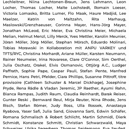
Lechleitner, Niina Lechtonen-Braun, Jens Lehmann, Leon
Locher, Thomas Locher, Malte Lochstedt, Romain Loeser,
Victoria Lomasko, Britta Lumer, Flo Maak, Haure Madjid, Lee
Maelzer, Katrin von Maltzahn, Rita Marhaug,
Maslowski/Grenzhaeuser, Corinna Mayer, Hans-Jörg Mayer,
Jonathan McLeod, Eric Meier, Eva Christina Meier, Michaela
Melian, Helmut Menzl, Lilly Merck, Yves Mettler, Karolin Meunier,
Jöran Möller, Jörg Möller, Stephan Mörsch, Eduardo Molinari,
Tobias Morawski in Kollaboration mit ANPU VARKEY und
TFTS/RYC, Christina Morhardt, Ariane Müller, Karsten Neumann,
Rainer Neumeier, Irina Novarese, Clare O’Connor, Sim Oerthel,
Julia Oschatz, Orakel, Elvis Osmanovic, Ottjörg A.C., Ludger
Paffrath, Sophie Pape, Caspar Pauli, Stefan Pente, Manfred
Pernice, Hans Petri, Pfelder, Ciara Phillips, Susanne Pittroff, titre
provisoire (Cathleen Schuster & Marcel Dickhage), Josephine
Pryde, Rena Rädle & Vladan Jeremic, JP Raether, Ayumi Rahn,
Bianca Rampas, Judith Raum, Claudia Reinhardt, Barak Reiser,
Gunter Reski , Bernward Reul, Mirja Reuter, Nina Rhode, Jens
Risch, Stefan Römer, Judy Ross, Ulla Rossek, Anastasya
Ryabova, Yaser Safi, Julia Sand, Giovanna Sarti, Edwin Schäfer,
Romana Schmalisch & Robert Schlicht, Martin Schmidl, Dierk
Schmidt, Konstanze Schmitt, Christian Schwarzwald, Maya
Schweizer, Ulrika Segerberg, Thomas Seidemann, Eva Seufert,