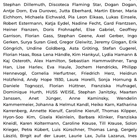
Stephan Dillemuth, Discoteca Flaming Star, Dogan Dogan,
Antje Dorn, Eva Durovec, Jutta Eberhard, Martin Ebner, Maria
Eichhorn, Michaela Eichwald, Pia Leon Eikaas, Lukas Einsele,
Robert Estermann, Katja Eydel, Nadine Fecht, Gard Frantzsen,
Heiner Franzen, Doris Frohnapfel, Else Gabriel, Geoffrey
Garrison, Florian Gass, Stephan Geene, Axel Gerber, Ingo
Gerken, Surya Suran Gied, Gregor Gleiwitz, Jeremy Glogan, Erik
Göngrich, Undine Goldberg, Asta Gröting, Stefan Gugerel,
Florian Haas, Rosa Lena Händle, Kim Hankyul, Lydia Hamann &
Kaj Osteroth, Alex Hamilton, Sebastian Hammwöhner, Tang
Han, Lise Harlev, Eva Haule, Jochem Hendricks, Philipp
Hennevogl, Cornelia Herfurtner, Friedrich Herz, Heidrun
Holzfeind, Andy Hope 1930, Laura Horelli, Sonja Hornung &
Daniele Tognozzi, Florian Hüttner, Franziska Hufnagel,
Dominique Hurth, HUSS WEISE, Stephan Janitzky, Maarten
Janssen, Anet Jünger, Anne Kaminsky, Wendelin
Kammermeier, Johanna & Helmut Kandl, Heiko Karn, Katharina
Karrenberg, Annette Kierulf, Caroline Kierulf, Thomas Kilpper,
Hyon-Soo Kim, Gisela Kleinlein, Barbara Klinker, Franziska
Kneidl, Karen Koltermann, Caroline Krause, Till Krause, Solon
Krieger, Petra Kübert, Luis Kürschner, Thomas Lang, Gergely
László, Birgit auf der Lauer, Laurie Lax, Julia Lazarus, Ines