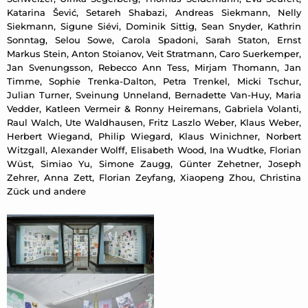
Katarina Šević, Setareh Shabazi, Andreas Siekmann, Nelly
Siekmann, Sigune Siévi, Dominik Sittig, Sean Snyder, Kathrin
Sonntag, Selou Sowe, Carola Spadoni, Sarah Staton, Ernst
Markus Stein, Anton Stoianov, Veit Stratmann, Caro Suerkemper,
Jan Svenungsson, Rebecco Ann Tess, Mirjam Thomann, Jan
Timme, Sophie Trenka-Dalton, Petra Trenkel, Micki Tschur,
Julian Turner, Sveinung Unneland, Bernadette Van-Huy, Maria
Vedder, Katleen Vermeir & Ronny Heiremans, Gabriela Volanti,
Raul Walch, Ute Waldhausen, Fritz Laszlo Weber, Klaus Weber,
Herbert Wiegand, Philip Wiegard, Klaus Winichner, Norbert
Witzgall, Alexander Wolff, Elisabeth Wood, Ina Wudtke, Florian
Wüst, Simiao Yu, Simone Zaugg, Günter Zehetner, Joseph
Zehrer, Anna Zett, Florian Zeyfang, Xiaopeng Zhou, Christina
Zück und andere