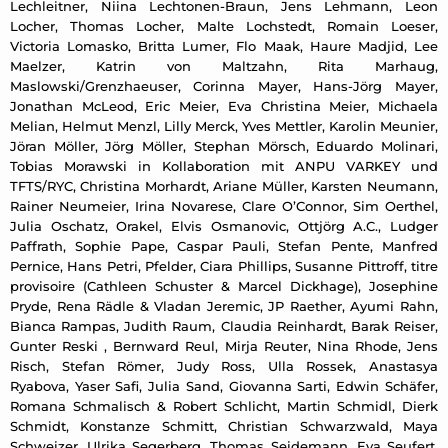
Lechleitner, Niina Lechtonen-Braun, Jens Lehmann, Leon
Locher, Thomas Locher, Malte Lochstedt, Romain Loeser,
Victoria Lomasko, Britta Lumer, Flo Maak, Haure Madjid, Lee
Maelzer, Katrin von Maltzahn, Rita Marhaug,
Maslowski/Grenzhaeuser, Corinna Mayer, Hans-Jörg Mayer,
Jonathan McLeod, Eric Meier, Eva Christina Meier, Michaela
Melian, Helmut Menzl, Lilly Merck, Yves Mettler, Karolin Meunier,
Jöran Möller, Jörg Möller, Stephan Mörsch, Eduardo Molinari,
Tobias Morawski in Kollaboration mit ANPU VARKEY und
TFTS/RYC, Christina Morhardt, Ariane Müller, Karsten Neumann,
Rainer Neumeier, Irina Novarese, Clare O’Connor, Sim Oerthel,
Julia Oschatz, Orakel, Elvis Osmanovic, Ottjörg A.C., Ludger
Paffrath, Sophie Pape, Caspar Pauli, Stefan Pente, Manfred
Pernice, Hans Petri, Pfelder, Ciara Phillips, Susanne Pittroff, titre
provisoire (Cathleen Schuster & Marcel Dickhage), Josephine
Pryde, Rena Rädle & Vladan Jeremic, JP Raether, Ayumi Rahn,
Bianca Rampas, Judith Raum, Claudia Reinhardt, Barak Reiser,
Gunter Reski , Bernward Reul, Mirja Reuter, Nina Rhode, Jens
Risch, Stefan Römer, Judy Ross, Ulla Rossek, Anastasya
Ryabova, Yaser Safi, Julia Sand, Giovanna Sarti, Edwin Schäfer,
Romana Schmalisch & Robert Schlicht, Martin Schmidl, Dierk
Schmidt, Konstanze Schmitt, Christian Schwarzwald, Maya
Schweizer, Ulrika Segerberg, Thomas Seidemann, Eva Seufert,