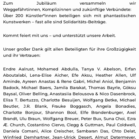
Zum Jubiläum versammeln wir
Weggefährt
innen,
Kompliz
innen
und zukünftige Verbündete:
Über 200 Künstler*innen beteiligen sich mit phantastischen
Kunstwerken – fast alle sind Solidaritäts-Beiträge.
Kommt feiert mit uns – und unterstützt unsere Arbeit.
Unser großer Dank gilt allen Beteiligten für ihre Großzügigkeit
und ihr Vertrauen:
Endre Aalrust, Mohamed Abdulla, Tanya V. Abelson, Erfan
Aboutalabi, Lena-Elise Aicher, Efe Aksu, Heather Allen, Ulf
Aminde, Ayreen Anastas & Rene Gabri, Michel Aniol, Benjamin
Badock, Michael Baers, Jamila Barakat, Thomas Bayrle, Göksu
Baysal, Oliver Belling, Anastasiia Belousova & Nico Dasenbrock,
Elisa T. Bertuzzo, Charlotte Besuijen, Wolfgang Betke, Michael
Beutler, J.R. Blank, Frauke Boggasch, Angela Bonadies,
Charlotte Bonjour, Shannon Bool, Elfe Brandenburger, Axel
Brandt, Ulu Braun, Wolfgang Breuer, Peter Bux, Suna Choi, Ezra
Æ. Church, Costantino Ciervo, Clegg & Guttman, Paul Coldwell,
Daniela Comani, Alice Creischer, Sambaran Das, Chto Delat,
Winfried Demhartner, Jean-Ulrick Desert, Almut Determeyer,