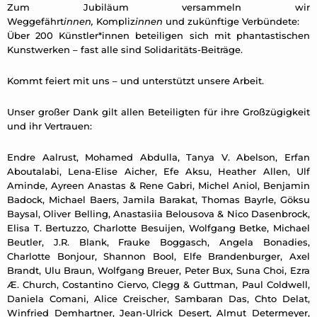
Zum Jubiläum versammeln wir
Weggefährt
innen,
Kompliz
innen
und zukünftige Verbündete:
Über 200 Künstler*innen beteiligen sich mit phantastischen
Kunstwerken – fast alle sind Solidaritäts-Beiträge.
Kommt feiert mit uns – und unterstützt unsere Arbeit.
Unser großer Dank gilt allen Beteiligten für ihre Großzügigkeit
und ihr Vertrauen:
Endre Aalrust, Mohamed Abdulla, Tanya V. Abelson, Erfan
Aboutalabi, Lena-Elise Aicher, Efe Aksu, Heather Allen, Ulf
Aminde, Ayreen Anastas & Rene Gabri, Michel Aniol, Benjamin
Badock, Michael Baers, Jamila Barakat, Thomas Bayrle, Göksu
Baysal, Oliver Belling, Anastasiia Belousova & Nico Dasenbrock,
Elisa T. Bertuzzo, Charlotte Besuijen, Wolfgang Betke, Michael
Beutler, J.R. Blank, Frauke Boggasch, Angela Bonadies,
Charlotte Bonjour, Shannon Bool, Elfe Brandenburger, Axel
Brandt, Ulu Braun, Wolfgang Breuer, Peter Bux, Suna Choi, Ezra
Æ. Church, Costantino Ciervo, Clegg & Guttman, Paul Coldwell,
Daniela Comani, Alice Creischer, Sambaran Das, Chto Delat,
Winfried Demhartner, Jean-Ulrick Desert, Almut Determeyer,