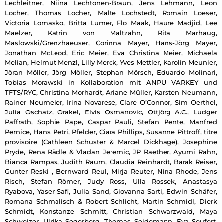
Lechleitner, Niina Lechtonen-Braun, Jens Lehmann, Leon
Locher, Thomas Locher, Malte Lochstedt, Romain Loeser,
Victoria Lomasko, Britta Lumer, Flo Maak, Haure Madjid, Lee
Maelzer, Katrin von Maltzahn, Rita Marhaug,
Maslowski/Grenzhaeuser, Corinna Mayer, Hans-Jörg Mayer,
Jonathan McLeod, Eric Meier, Eva Christina Meier, Michaela
Melian, Helmut Menzl, Lilly Merck, Yves Mettler, Karolin Meunier,
Jöran Möller, Jörg Möller, Stephan Mörsch, Eduardo Molinari,
Tobias Morawski in Kollaboration mit ANPU VARKEY und
TFTS/RYC, Christina Morhardt, Ariane Müller, Karsten Neumann,
Rainer Neumeier, Irina Novarese, Clare O’Connor, Sim Oerthel,
Julia Oschatz, Orakel, Elvis Osmanovic, Ottjörg A.C., Ludger
Paffrath, Sophie Pape, Caspar Pauli, Stefan Pente, Manfred
Pernice, Hans Petri, Pfelder, Ciara Phillips, Susanne Pittroff, titre
provisoire (Cathleen Schuster & Marcel Dickhage), Josephine
Pryde, Rena Rädle & Vladan Jeremic, JP Raether, Ayumi Rahn,
Bianca Rampas, Judith Raum, Claudia Reinhardt, Barak Reiser,
Gunter Reski , Bernward Reul, Mirja Reuter, Nina Rhode, Jens
Risch, Stefan Römer, Judy Ross, Ulla Rossek, Anastasya
Ryabova, Yaser Safi, Julia Sand, Giovanna Sarti, Edwin Schäfer,
Romana Schmalisch & Robert Schlicht, Martin Schmidl, Dierk
Schmidt, Konstanze Schmitt, Christian Schwarzwald, Maya
Schweizer, Ulrika Segerberg, Thomas Seidemann, Eva Seufert,