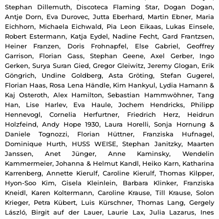
Stephan Dillemuth, Discoteca Flaming Star, Dogan Dogan,
Antje Dorn, Eva Durovec, Jutta Eberhard, Martin Ebner, Maria
Eichhorn, Michaela Eichwald, Pia Leon Eikaas, Lukas Einsele,
Robert Estermann, Katja Eydel, Nadine Fecht, Gard Frantzsen,
Heiner Franzen, Doris Frohnapfel, Else Gabriel, Geoffrey
Garrison, Florian Gass, Stephan Geene, Axel Gerber, Ingo
Gerken, Surya Suran Gied, Gregor Gleiwitz, Jeremy Glogan, Erik
Göngrich, Undine Goldberg, Asta Gröting, Stefan Gugerel,
Florian Haas, Rosa Lena Händle, Kim Hankyul, Lydia Hamann &
Kaj Osteroth, Alex Hamilton, Sebastian Hammwöhner, Tang
Han, Lise Harlev, Eva Haule, Jochem Hendricks, Philipp
Hennevogl, Cornelia Herfurtner, Friedrich Herz, Heidrun
Holzfeind, Andy Hope 1930, Laura Horelli, Sonja Hornung &
Daniele Tognozzi, Florian Hüttner, Franziska Hufnagel,
Dominique Hurth, HUSS WEISE, Stephan Janitzky, Maarten
Janssen, Anet Jünger, Anne Kaminsky, Wendelin
Kammermeier, Johanna & Helmut Kandl, Heiko Karn, Katharina
Karrenberg, Annette Kierulf, Caroline Kierulf, Thomas Kilpper,
Hyon-Soo Kim, Gisela Kleinlein, Barbara Klinker, Franziska
Kneidl, Karen Koltermann, Caroline Krause, Till Krause, Solon
Krieger, Petra Kübert, Luis Kürschner, Thomas Lang, Gergely
László, Birgit auf der Lauer, Laurie Lax, Julia Lazarus, Ines