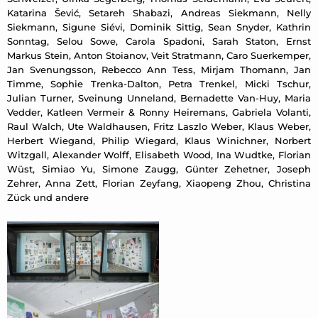
Katarina Šević, Setareh Shabazi, Andreas Siekmann, Nelly
Siekmann, Sigune Siévi, Dominik Sittig, Sean Snyder, Kathrin
Sonntag, Selou Sowe, Carola Spadoni, Sarah Staton, Ernst
Markus Stein, Anton Stoianov, Veit Stratmann, Caro Suerkemper,
Jan Svenungsson, Rebecco Ann Tess, Mirjam Thomann, Jan
Timme, Sophie Trenka-Dalton, Petra Trenkel, Micki Tschur,
Julian Turner, Sveinung Unneland, Bernadette Van-Huy, Maria
Vedder, Katleen Vermeir & Ronny Heiremans, Gabriela Volanti,
Raul Walch, Ute Waldhausen, Fritz Laszlo Weber, Klaus Weber,
Herbert Wiegand, Philip Wiegard, Klaus Winichner, Norbert
Witzgall, Alexander Wolff, Elisabeth Wood, Ina Wudtke, Florian
Wüst, Simiao Yu, Simone Zaugg, Günter Zehetner, Joseph
Zehrer, Anna Zett, Florian Zeyfang, Xiaopeng Zhou, Christina
Zück und andere