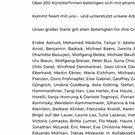
Über 200 Künstler*innen beteiligen sich mit phanta
Kommt feiert mit uns – und unterstützt unsere Arb
Unser großer Dank gilt allen Beteiligten für ihre G
Endre Aalrust, Mohamed Abdulla, Tanya V. Abelso
Aniol, Benjamin Badock, Michael Baers, Jamila B
Charlotte Besuijen, Wolfgang Betke, Michael Beutl
Ulu Braun, Wolfgang Breuer, Peter Bux, Suna Choi,
Chto Delat, Winfried Demhartner, Jean-Ulrick De
Eberhard, Martin Ebner, Maria Eichhorn, Michael
Franzen, Doris Frohnapfel, Else Gabriel, Geoffrey 
Göngrich, Undine Goldberg, Asta Gröting, Stefa
Hammwöhner, Tang Han, Lise Harlev, Eva Haule, Jo
Horelli, Sonja Hornung & Daniele Tognozzi, Flori
Kaminsky, Wendelin Kammermeier, Johanna & Helmut
Kleinlein, Barbara Klinker, Franziska Kneidl, Kare
Birgit auf der Lauer, Laurie Lax, Julia Lazarus, 
Victoria Lomasko, Britta Lumer, Flo Maak, Haure
Jonathan McLeod, Eric Meier, Eva Christina Meier, 
Eduardo Molinari, Tobias Morawski in Kollabora