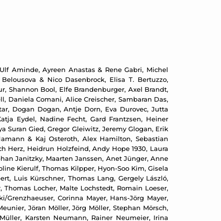
 Ulf Aminde, Ayreen Anastas & Rene Gabri, Michel
 Belousova & Nico Dasenbrock, Elisa T. Bertuzzo,
ur, Shannon Bool, Elfe Brandenburger, Axel Brandt,
ll, Daniela Comani, Alice Creischer, Sambaran Das,
tar, Dogan Dogan, Antje Dorn, Eva Durovec, Jutta
atja Eydel, Nadine Fecht, Gard Frantzsen, Heiner
ya Suran Gied, Gregor Gleiwitz, Jeremy Glogan, Erik
Hamann & Kaj Osteroth, Alex Hamilton, Sebastian
ch Herz, Heidrun Holzfeind, Andy Hope 1930, Laura
phan Janitzky, Maarten Janssen, Anet Jünger, Anne
ine Kierulf, Thomas Kilpper, Hyon-Soo Kim, Gisela
übert, Luis Kürschner, Thomas Lang, Gergely László,
er, Thomas Locher, Malte Lochstedt, Romain Loeser,
ki/Grenzhaeuser, Corinna Mayer, Hans-Jörg Mayer,
Meunier, Jöran Möller, Jörg Möller, Stephan Mörsch,
Müller, Karsten Neumann, Rainer Neumeier, Irina