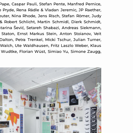
 Pape, Caspar Pauli, Stefan Pente, Manfred Pernice,
ine Pryde, Rena Rädle & Vladan Jeremic, JP Raether,
uter, Nina Rhode, Jens Risch, Stefan Römer, Judy
& Robert Schlicht, Martin Schmidl, Dierk Schmidt,
tarina Šević, Setareh Shabazi, Andreas Siekmann,
Staton, Ernst Markus Stein, Anton Stoianov, Veit
on, Petra Trenkel, Micki Tschur, Julian Turner,
Walch, Ute Waldhausen, Fritz Laszlo Weber, Klaus
a Wudtke, Florian Wüst, Simiao Yu, Simone Zaugg,