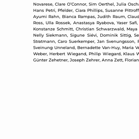
Novarese, Clare O’Connor, Sim Oerthel, Julia Oscha
Hans Petri, Pfelder, Ciara Phillips, Susanne Pittr
Ayumi Rahn, Bianca Rampas, Judith Raum, Claudia
Ross, Ulla Rossek, Anastasya Ryabova, Yaser Safi
Konstanze Schmitt, Christian Schwarzwald, Maya 
Nelly Siekmann, Sigune Siévi, Dominik Sittig, S
Stratmann, Caro Suerkemper, Jan Svenungsson, R
Sveinung Unneland, Bernadette Van-Huy, Maria Ve
Weber, Herbert Wiegand, Philip Wiegard, Klaus W
Günter Zehetner, Joseph Zehrer, Anna Zett, Flori