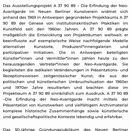
Das Ausstellungsprojekt A 37 90 89 – Die Erfindung der Neo-
Avantgarde im Neuen Berliner Kunstverein widmet sich
anhand des 1969 in Antwerpen gegründeten Projektraums A 37
90 89 der Genese von institutionskritischen Praktiken im
Kunstfeld seit den 1960er Jahren. A 37 90 89 prägte
maßgeblich die Entwicklung von Projekträumen weltweit, er
beeinflusste auf exemplarische Weise nachfolgende Modelle
alternativer Kunstorte, Produzent*innengalerien und
partizipativer Initiativen. Die in Antwerpen beteiligten
Künstler*innen und Vermittler*innen zählen heute zu den
herausragenden Vertreter*innen der Neo-Avantgarde. Sie
begleiteten die radikalen Veränderungen in Präsentations- und
Rezeptionsweisen zeitgenössischer Kunst, die aus der
politischen und künstlerischen Umbruchsituation der 1960er
und 1970er Jahre resultierten und brachten diese im
Projektraum A 37 90 89 sinnbildlich zum Ausdruck. A 37 90 89
–Die Erfindung der Neo-Avantgarde macht mittels der
Präsentation von Kunstwerken und vielfältigem Archivmaterial
komplexe historische Zusammenhänge sowie künstlerische
und gesellschaftspolitische Kontexte lebendig und erfahrbar.
Das 50-jährige Gründungsjubiläum des Neuen Berliner