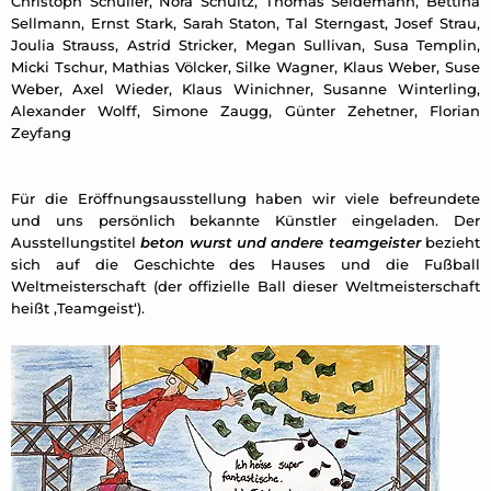
Christoph Schuller, Nora Schultz, Thomas Seidemann, Bettina
Sellmann, Ernst Stark, Sarah Staton, Tal Sterngast, Josef Strau,
Joulia Strauss, Astrid Stricker, Megan Sullivan, Susa Templin,
Micki Tschur, Mathias Völcker, Silke Wagner, Klaus Weber, Suse
Weber, Axel Wieder, Klaus Winichner, Susanne Winterling,
Alexander Wolff, Simone Zaugg, Günter Zehetner, Florian
Zeyfang
Für die Eröffnungsausstellung haben wir viele befreundete
und uns persönlich bekannte Künstler eingeladen. Der
Ausstellungstitel
beton wurst und andere teamgeister
bezieht
sich auf die Geschichte des Hauses und die Fußball
Weltmeisterschaft (der offizielle Ball dieser Weltmeisterschaft
heißt ‚Teamgeist‘).