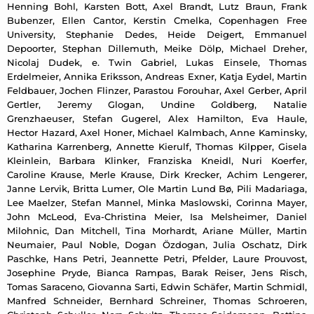
Henning Bohl, Karsten Bott, Axel Brandt, Lutz Braun, Frank
Bubenzer, Ellen Cantor, Kerstin Cmelka, Copenhagen Free
University, Stephanie Dedes, Heide Deigert, Emmanuel
Depoorter, Stephan Dillemuth, Meike Dölp, Michael Dreher,
Nicolaj Dudek, e. Twin Gabriel, Lukas Einsele, Thomas
Erdelmeier, Annika Eriksson, Andreas Exner, Katja Eydel, Martin
Feldbauer, Jochen Flinzer, Parastou Forouhar, Axel Gerber, April
Gertler, Jeremy Glogan, Undine Goldberg, Natalie
Grenzhaeuser, Stefan Gugerel, Alex Hamilton, Eva Haule,
Hector Hazard, Axel Honer, Michael Kalmbach, Anne Kaminsky,
Katharina Karrenberg, Annette Kierulf, Thomas Kilpper, Gisela
Kleinlein, Barbara Klinker, Franziska Kneidl, Nuri Koerfer,
Caroline Krause, Merle Krause, Dirk Krecker, Achim Lengerer,
Janne Lervik, Britta Lumer, Ole Martin Lund Bø, Pili Madariaga,
Lee Maelzer, Stefan Mannel, Minka Maslowski, Corinna Mayer,
John McLeod, Eva-Christina Meier, Isa Melsheimer, Daniel
Milohnic, Dan Mitchell, Tina Morhardt, Ariane Müller, Martin
Neumaier, Paul Noble, Dogan Özdogan, Julia Oschatz, Dirk
Paschke, Hans Petri, Jeannette Petri, Pfelder, Laure Prouvost,
Josephine Pryde, Bianca Rampas, Barak Reiser, Jens Risch,
Tomas Saraceno, Giovanna Sarti, Edwin Schäfer, Martin Schmidl,
Manfred Schneider, Bernhard Schreiner, Thomas Schroeren,